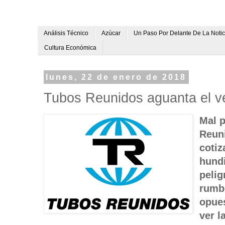
Análisis Técnico
Azúcar
Un Paso Por Delante De La Notic
Cultura Económica
lunes, 22 de enero de 2018
Tubos Reunidos aguanta el v
Mal p
Reun
cotiz
hundi
pelig
rumbo
opues
ver l